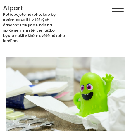
Skip
Alpart
to
Potřebujete někoho, kdo by
content
s vámi soucítil v těžkých
časech? Pak jste u nás na
správném místě. Jen těžko
byste našli v širém světě někoho
lepšího.