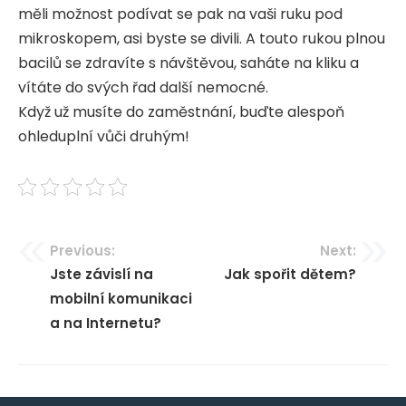
měli možnost podívat se pak na vaši ruku pod
mikroskopem, asi byste se divili. A touto rukou plnou
bacilů se zdravíte s návštěvou, saháte na kliku a
vítáte do svých řad další nemocné.
Když už musíte do zaměstnání, buďte alespoň
ohleduplní vůči druhým!
Navigace
Previous:
Next:
Jste závislí na
Jak spořit dětem?
pro
mobilní komunikaci
příspěvek
a na Internetu?