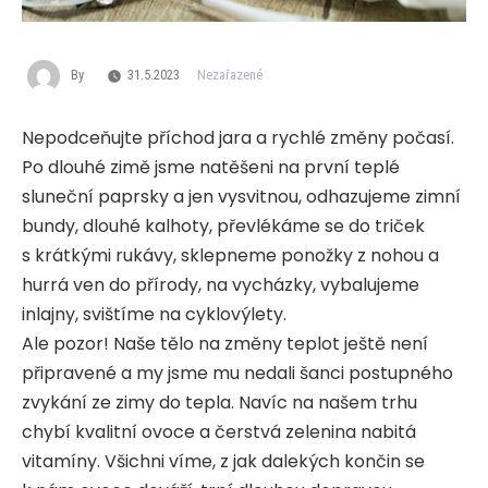
By
31.5.2023
Nezařazené
Nepodceňujte příchod jara a rychlé změny počasí.
Po dlouhé zimě jsme natěšeni na první teplé
sluneční paprsky a jen vysvitnou, odhazujeme zimní
bundy, dlouhé kalhoty, převlékáme se do triček
s krátkými rukávy, sklepneme ponožky z nohou a
hurrá ven do přírody, na vycházky, vybalujeme
inlajny, svištíme na cyklovýlety.
Ale pozor! Naše tělo na změny teplot ještě není
připravené a my jsme mu nedali šanci postupného
zvykání ze zimy do tepla. Navíc na našem trhu
chybí kvalitní ovoce a čerstvá zelenina nabitá
vitamíny. Všichni víme, z jak dalekých končin se