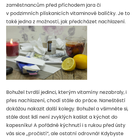
zaměstnancům před příchodem jara či
v podzimních plískanicích vitaminové balíčky. Je to
také jedna z možností, jak předcházet nachlazení.
Bohužel tvrdší jedinci, kterým vitamíny nezabraly, i
přes nachlazení, chodí stále do práce. Naneštěstí
dokážou nakazit další kolegy. Bohužel a všimněte si,
stále dost lidí není zvyklých kašlat a kýchat do
kapesníku! A pořádné kýchnutí i s rukou před ústy
vás sice „pročistí“, ale ostatní odrovná! Kdybyste