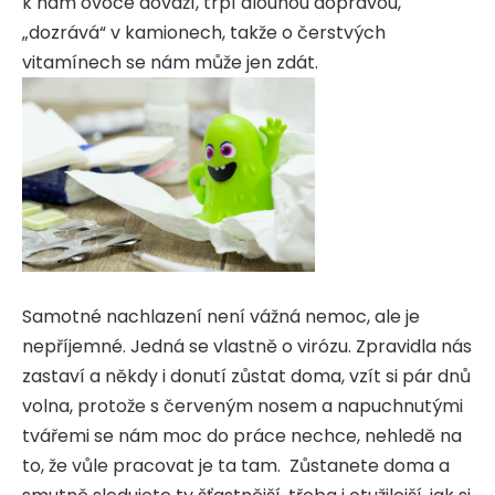
k nám ovoce dováží, trpí dlouhou dopravou,
„dozrává“ v kamionech, takže o čerstvých
vitamínech se nám může jen zdát.
Samotné nachlazení není vážná nemoc, ale je
nepříjemné. Jedná se vlastně o virózu. Zpravidla nás
zastaví a někdy i donutí zůstat doma, vzít si pár dnů
volna, protože s červeným nosem a napuchnutými
tvářemi se nám moc do práce nechce, nehledě na
to, že vůle pracovat je ta tam. Zůstanete doma a