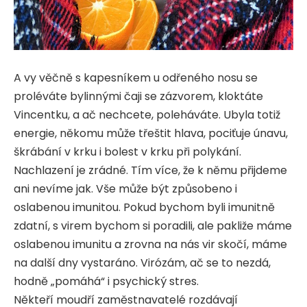
A vy věčně s kapesníkem u odřeného nosu se
proléváte bylinnými čaji se zázvorem, kloktáte
Vincentku, a ač nechcete, poleháváte. Ubyla totiž
energie, někomu může třeštit hlava, pociťuje únavu,
škrábání v krku i bolest v krku při polykání.
Nachlazení je zrádné. Tím více, že k němu přijdeme
ani nevíme jak. Vše může být způsobeno i
oslabenou imunitou. Pokud bychom byli imunitně
zdatní, s virem bychom si poradili, ale pakliže máme
oslabenou imunitu a zrovna na nás vir skočí, máme
na další dny vystaráno. Virózám, ač se to nezdá,
hodně „pomáhá“ i psychický stres.
Někteří moudří zaměstnavatelé rozdávají