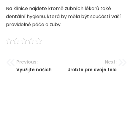
Na klinice najdete kromě zubních lékařů také
dentální hygienu, která by měla být součástí vaší
pravidelné péče o zuby.
Navigace
Previous:
Next:
Využijte našich
Urobte pre svoje telo
pro
služeb, stačí nám jen
niečo dobré
příspěvek
sdělit cíl
© Alpart.cz - Všechna práva vyhrazena.
|
Theme: Arrival