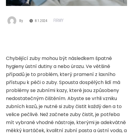
FIRMY
By
8.1.2024
Chybějící zuby mohou být následkem špatné
hygieny ústní dutiny a nebo úrazu. Ve většině
případů je to problém, který pramení z laxního
přístupu k péči o zuby. Spousta dospělých lidí má
problémy se zubními kazy, které jsou způsobeny
nedostatečným čištěním. Abyste se vrhli vzniku
zubních kazů, je nutné si zuby čistit každý den a to
velice pečlivě. Než začnete zuby čistit, je potřeba
mít vybrané vhodné nástroje, kterými je adekvátně
měkký kartáček, kvalitní zubní pasta a ústní voda, a