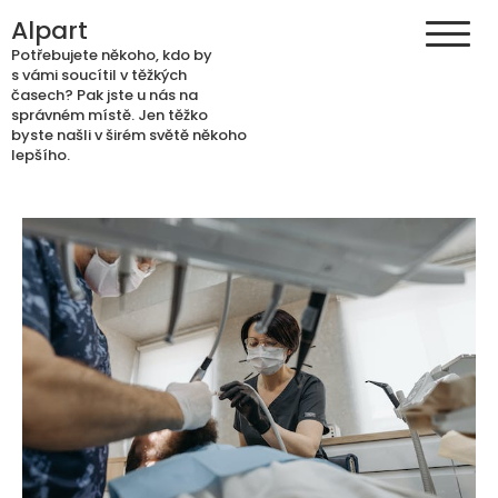
Skip
Alpart
to
Potřebujete někoho, kdo by
content
s vámi soucítil v těžkých
časech? Pak jste u nás na
správném místě. Jen těžko
byste našli v širém světě někoho
lepšího.