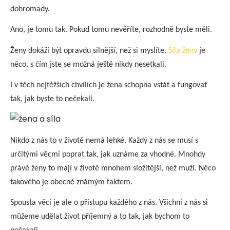
dohromady.
Ano, je tomu tak. Pokud tomu nevěříte, rozhodně byste měli.
Ženy dokáží být opravdu silnější, než si myslíte.
Síla ženy
je
něco, s čím jste se možná ještě nikdy nesetkali.
I v těch nejtěžších chvílích je žena schopna vstát a fungovat
tak, jak byste to nečekali.
Nikdo z nás to v životě nemá lehké. Každý z nás se musí s
určitými věcmi poprat tak, jak uznáme za vhodné. Mnohdy
právě ženy to mají v životě mnohem složitější, než muži. Něco
takového je obecně známým faktem.
Spousta věcí je ale o přístupu každého z nás. Všichni z nás si
můžeme udělat život příjemný a to tak, jak bychom to