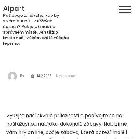
Skip
Alpart
to
Potřebujete někoho, kdo by
content
s vámi soucítil v těžkých
časech? Pak jste u nás na
správném místě. Jen těžko
byste našli v širém světě někoho
lepšího.
By
14.2.2025
Nezařazené
Využijte naší skvělé příležitosti a podívejte se na
naši úžasnou nabídku, dokonalé zábavy. Nabízíme
vám
hry on line
, což je zábava, která potěší malé i