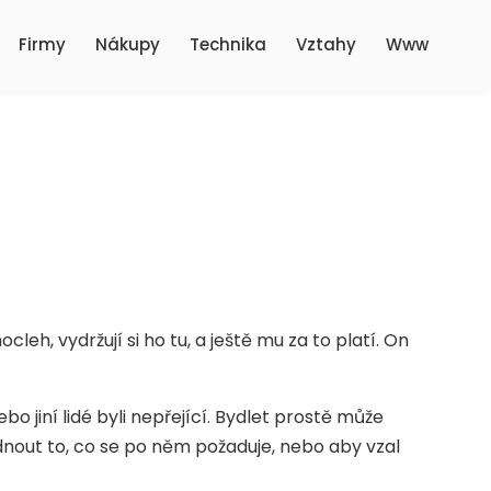
Firmy
Nákupy
Technika
Vztahy
Www
eh, vydržují si ho tu, a ještě mu za to platí. On
o jiní lidé byli nepřející. Bydlet prostě může
bídnout to, co se po něm požaduje, nebo aby vzal