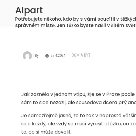
Skip
Alpart
to
Potřebujete někoho, kdo by s vámi soucítil v těžký
content
správném místě. Jen těžko byste našli v širém svět
DŮM A BYT
By
27.4.2024
Jak zaznělo v jednom vtipu, žije se v Praze podle
sám to sice nezažil, ale sousedova dcera prý an
Je samozřejmě jasné, že to tak v naprosté většin
sice každý, ale vždy se musí vyřešit otázka, co z
to, co si může dovolit.