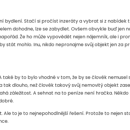
bydlení. Stačí si pročíst inzeráty a vybrat si z nabídek to
atelem dohodne, lze se zabydlet. Ovšem obvykle buď jen 
apořád. Že ho může vypovědět nejen nájemník, ale i prona
k by stát mohlo. Inu, nikdo nepronajme svůj objekt jen za 
A také by to bylo vhodné v tom, že by se člověk nemusel st
 tak dlouho, než člověk takový svůj nemovitý objekt zase
há záležitost. A sehnat na to peníze není hračka. Někdo 
 dobré.
. Ale to je to nejnepohodlnější řešení. Protože to nejen sto
nce.