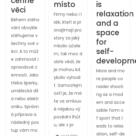
cenné
místo
is
věci
relaxation
Firmy nebo i l
Během stěho
and a
idé, kteří si pr
vání obvykle
onajímají pro
space
stěhujeme v
story za jaký
for
šechny své v
mkoliv účele
self-
ěci. A to můž
m, tak moc d
developm
e zahrnovat i
obře vědí, že
opravdové c
je mohou kd
More and mo
ennosti. Jako
ykoliv vyhodi
re people co
třeba šperky,
t. Samozřejm
nsider shooti
umělecká díl
ostí je, že má
ng as a mod
a nebo elektr
te ve smlouv
ern and acce
oniku. Správn
ě nějakou vý
ssible form o
á příprava a
povědní lhůt
f sport that l
následný pos
u, ale z pr
eads to relax
tup vám mo
ation, self-de