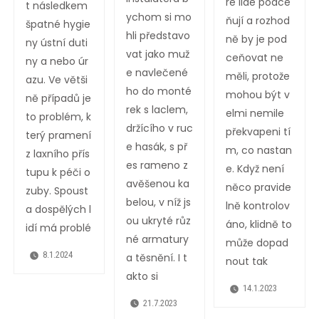
ré lidé podce
t následkem
ychom si mo
ňují a rozhod
špatné hygie
hli představo
ně by je pod
ny ústní duti
vat jako muž
ceňovat ne
ny a nebo úr
e navlečené
měli, protože
azu. Ve větši
ho do monté
mohou být v
ně případů je
rek s laclem,
elmi nemile
to problém, k
držícího v ruc
překvapeni tí
terý pramení
e hasák, s př
m, co nastan
z laxního přís
es rameno z
e. Když není
tupu k péči o
avěšenou ka
něco pravide
zuby. Spoust
belou, v níž js
lně kontrolov
a dospělých l
ou ukryté růz
áno, klidně to
idí má problé
né armatury
může dopad
8.1.2024
a těsnění. I t
nout tak
akto si
14.1.2023
21.7.2023