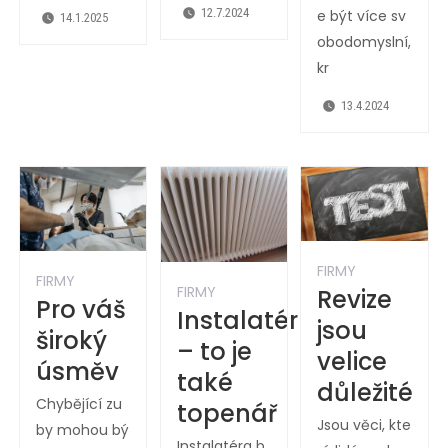
12.7.2024
e být více sv
14.1.2025
obodomyslní,
kr
13.4.2024
FIRMY
FIRMY
FIRMY
Revize
Pro váš
Instalatér
jsou
široký
– to je
velice
úsměv
také
důležité
Chybějící zu
topenář
Jsou věci, kte
by mohou bý
Instalatéra b