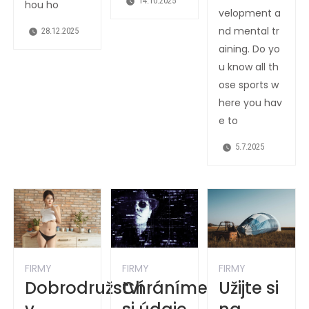
14.10.2025
hou ho
velopment a
nd mental tr
28.12.2025
aining. Do yo
u know all th
ose sports w
here you hav
e to
5.7.2025
FIRMY
FIRMY
FIRMY
Chráníme
Dobrodružství
Užijte si