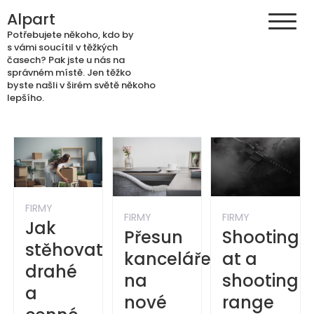
Skip
Alpart
to
Potřebujete někoho, kdo by
content
s vámi soucítil v těžkých
časech? Pak jste u nás na
správném místě. Jen těžko
byste našli v širém světě někoho
lepšího.
FIRMY
FIRMY
FIRMY
Jak
Přesun
Shooting
stěhovat
kanceláře
at a
drahé
na
shooting
a
nové
range