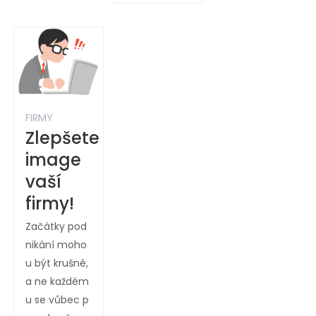
FIRMY
Zlepšete
image
vaší
firmy!
Začátky pod
nikání moho
u být krušné,
a ne každém
u se vůbec p