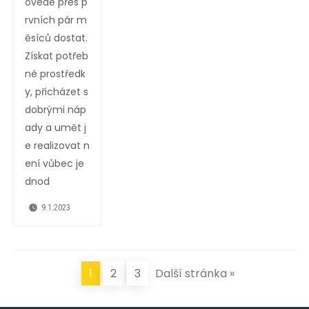
ovede přes p
rvních pár m
ěsíců dostat.
Získat potřeb
né prostředk
y, přicházet s
dobrými náp
ady a umět j
e realizovat n
ení vůbec je
dnod
9.1.2023
1
2
3
Další stránka »