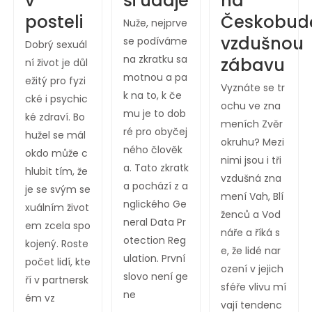
si údaje
v
na
posteli
Českobudě
Nuže, nejprve
vzdušnou
se podíváme
Dobrý sexuál
na zkratku sa
zábavu
ní život je důl
motnou a pa
ežitý pro fyzi
Vyznáte se tr
k na to, k če
cké i psychic
ochu ve zna
mu je to dob
ké zdraví. Bo
meních Zvěr
ré pro obyčej
hužel se mál
okruhu? Mezi
ného člověk
okdo může c
nimi jsou i tři
a. Tato zkratk
hlubit tím, že
vzdušná zna
a pochází z a
je se svým se
mení Vah, Blí
nglického Ge
xuálním život
ženců a Vod
neral Data Pr
em zcela spo
náře a říká s
otection Reg
kojený. Roste
e, že lidé nar
ulation. První
počet lidí, kte
ození v jejich
slovo není ge
ří v partnersk
sféře vlivu mí
ne
ém vz
vají tendenc