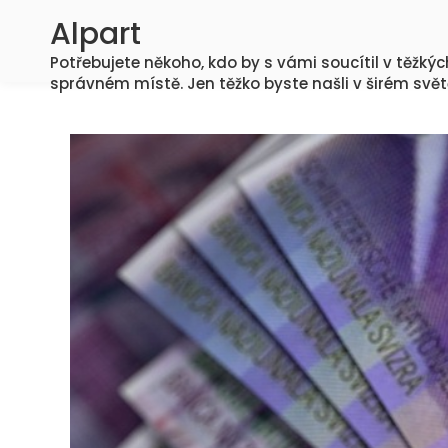
Skip
Alpart
to
Potřebujete někoho, kdo by s vámi soucítil v těžký
content
správném místě. Jen těžko byste našli v širém svět