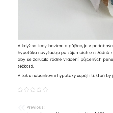
A když se tedy bavíme o půjčce, je v podobnýc
hypotéka nevyžaduje po zájemcích o ni žádné zvl
aby se zaručilo řádné vrácení půjčených peněz
těžkosti.
A tak u nebankovní hypotéky uspějí i ti, kteří by
Navigace
Previous: