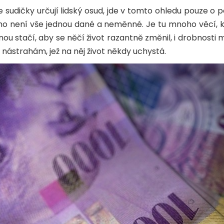
e sudičky určují lidský osud, jde v tomto ohledu pouze o p
ho není vše jednou dané a neměnné. Je tu mnoho věcí, k
ejednou stačí, aby se něčí život razantně změnil, i drobn
nástrahám, jež na něj život někdy uchystá.