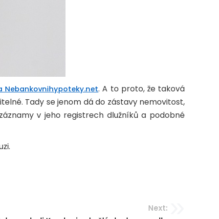
. A to proto, že taková
a Nebankovnihypoteky.net
nitelné. Tady se jenom dá do zástavy nemovitost,
i záznamy v jeho registrech dlužníků a podobné
zi.
Next: