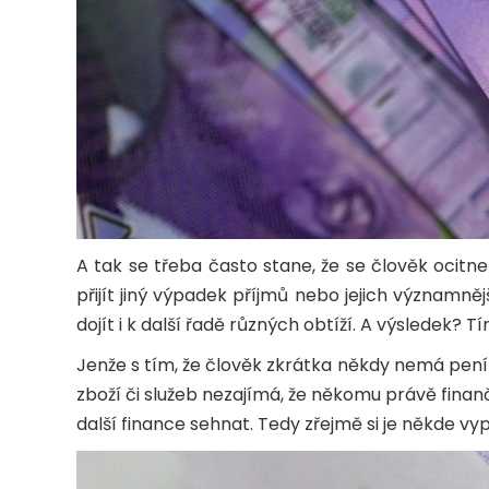
A tak se třeba často stane, že se člověk ocitn
přijít jiný výpadek příjmů nebo jejich významn
dojít i k další řadě různých obtíží. A výsledek? Tí
Jenže s tím, že člověk zkrátka někdy nemá peníz
zboží či služeb nezajímá, že někomu právě finanč
další finance sehnat. Tedy zřejmě si je někde vyp