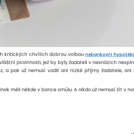
h kritických chvílích dobrou volbou
nebankovní hypoték
áštní povinnosti, jež by byly žadateli v nesnázích nespl
, a pak už nemusí vadit ani nízké příjmy žadatele, an
 jinak měli někde v bance smůlu. A nikdo už nemusí žít v nou