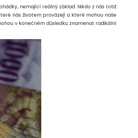
ohádky, nemající reálný základ. Nikdo z nás totiž
teré nás životem provázejí a které mohou naše
osti mohou v konečném důsledku znamenat radikální