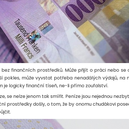
e bez finančních prostředků. Může přijít o práci nebo 
ější pokles, může vyvstat potřeba nenadálých výdajů, na 
m je logicky finanční tíseň, ne-li přímo zoufalství.
e, se nelze jenom tak smířit. Peníze jsou nejednou nezbyt
ní prostředky došly, o tom, že by onomu chudákovi posečk
ůjčit.