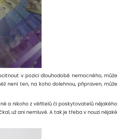
se ocitnout v pozici dlouhodobě nemocného, může
něž není ten, na koho dolehnou, připraven, může
né a nikoho z věřitelů či poskytovatelů nějakého
al, už ani nemluvě. A tak je třeba v nouzi nějaké