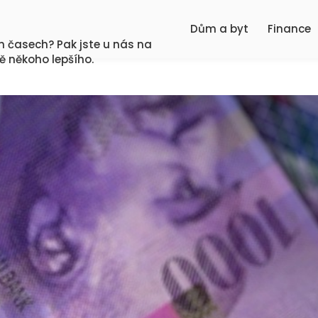
Dům a byt
Finance
ch časech? Pak jste u nás na
ě někoho lepšího.