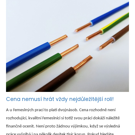
Cena nemusí hrát vždy nejdůležitější roli!
A u řemeslných prací to platí dvojnásob. Cena rozhodně není
rozhodující, kvalitní řemeslníci si totiž svou práci dokáží náležitě
finančně ocenit. Není proto žádnou výjimkou, když se výsledná
práce vyšplhá i na několik desítek tisíc korun. Pokud hledáte