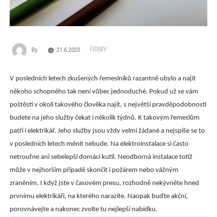
FIRMY
By
21.6.2020
V posledních letech zkušených řemeslníků razantně ubylo a najít
někoho schopného tak není vůbec jednoduché. Pokud už se vám
poštěstí v okolí takového člověka najít, s největší pravděpodobností
budete na jeho služby čekat i několik týdnů. K takovým řemeslům
patří i elektrikář. Jeho služby jsou vždy velmi žádané a nejspíše se to
v posledních letech měnit nebude. Na elektroinstalace si často
netroufne ani sebelepší domácí kutil. Neodborná instalace totiž
může v nejhorším případě skončit i požárem nebo vážným
zraněním. I když jste v časovém presu, rozhodně nekývněte hned
prvnímu elektrikáři, na kterého narazíte. Naopak buďte akční,
porovnávejte a nakonec zvolte tu nejlepší nabídku.