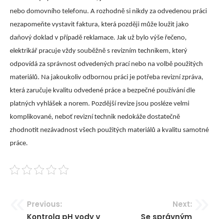
nebo domovního telefonu. A rozhodně si nikdy za odvedenou práci
nezapomeňte vystavit faktura, která později může loužit jako
daňový doklad v případě reklamace. Jak už bylo výše řečeno,
elektrikář pracuje vždy souběžně s revizním technikem, který
odpovídá za správnost odvedených prací nebo na volbě použitých
materiálů. Na jakoukoliv odbornou práci je potřeba revizní zpráva,
která zaručuje kvalitu odvedené práce a bezpečné používání dle
platných vyhlášek a norem. Pozdější revize jsou posléze velmi
komplikované, neboť revizní technik nedokáže dostatečně
zhodnotit nezávadnost všech použitých materiálů a kvalitu samotné
práce.
Navigace
Previous:
Next:
Kontrola pH vody v
Se správným