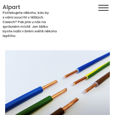
Skip
Alpart
to
Potřebujete někoho, kdo by
content
s vámi soucítil v těžkých
časech? Pak jste u nás na
správném místě. Jen těžko
byste našli v širém světě někoho
lepšího.