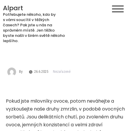
Skip
Alpart
to
Potřebujete někoho, kdo by
content
s vámi soucítil v těžkých
časech? Pak jste u nás na
správném místě. Jen těžko
byste našli v širém světě někoho
lepšího.
By
26.6.2025
Nezařazené
Pokud jste milovníky ovoce, potom neváhejte a
vyzkoušejte naše druhy
zmrzlin
, v podobě ovocných
sorbetů. Jsou delikátních chutí, po zvoleném druhu
ovoce, jemných konzistencí a velmi zdraví