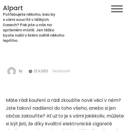
Skip
Alpart
to
Potřebujete někoho, kdo by
content
s vámi soucítil v těžkých
časech? Pak jste u nás na
správném místě. Jen těžko
byste našli v širém světě někoho
lepšího.
By
22.6.2025
Nezařazené
Máte rádi kouření a rádi zkoušíte nové věci v něm?
Jste takoví nadšenci do toho všeho, anebo si jen
občas zakouříte? Ať už to je s vámi jakékoliv, můžete
si být jisti, že díky kvalitní
elektronické cigaretě