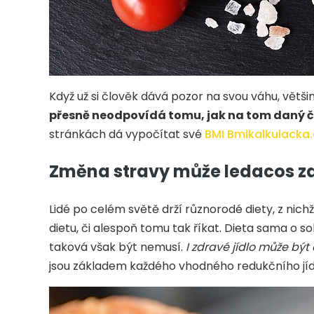
Když už si člověk dává pozor na svou váhu, vět
přesně neodpovídá tomu, jak na tom daný č
stránkách dá vypočítat své
BMI Bmikalkulacka.
Změna stravy může ledacos z
Lidé po celém světě drží různorodé diety, z nic
dietu, či alespoň tomu tak říkat. Dieta sama o so
taková však být nemusí.
I zdravé jídlo může být
jsou základem každého vhodného redukčního jíd