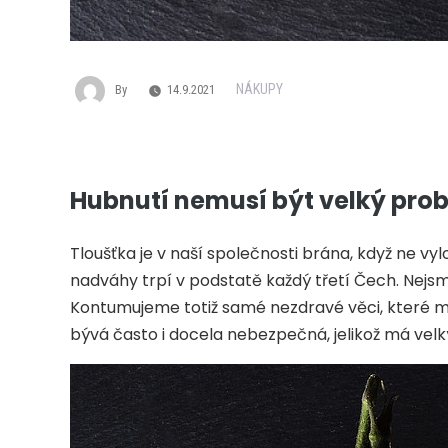
NÁKUPY
By
14.9.2021
Hubnutí nemusí být velký prob
Tloušťka je v naší společnosti brána, když ne vyl
nadváhy trpí v podstatě každý třetí Čech. Nejsm
Kontumujeme totiž samé nezdravé věci, které mimo
bývá často i docela nebezpečná, jelikož má velk