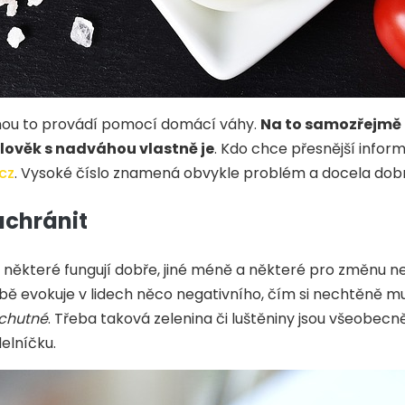
šinou to provádí pomocí domácí váhy.
Na to samozřejmě 
lověk s nadváhou vlastně je
. Kdo chce přesnější infor
cz
. Vysoké číslo znamená obvykle problém a docela dobr
achránit
hž některé fungují dobře, jiné méně a některé pro změnu n
bě evokuje v lidech něco negativního, čím si nechtěně musí
 chutné
. Třeba taková zelenina či luštěniny jsou všeobecn
elníčku.