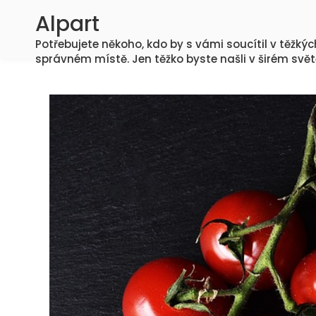
Skip
Alpart
to
Potřebujete někoho, kdo by s vámi soucítil v těžký
content
správném místě. Jen těžko byste našli v širém svět