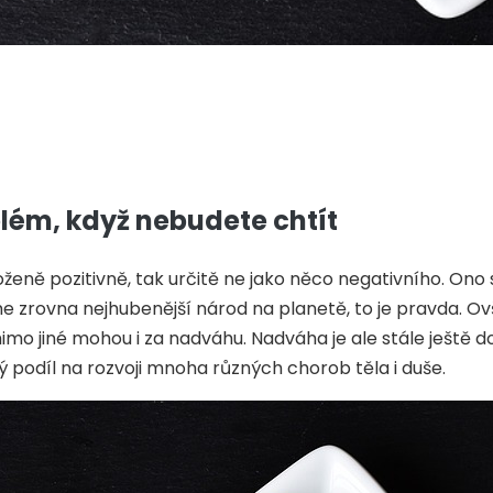
lém, když nebudete chtít
oženě pozitivně, tak určitě ne jako něco negativního. Ono 
e zrovna nejhubenější národ na planetě, to je pravda. Ov
 jiné mohou i za nadváhu. Nadváha je ale stále ještě dobr
ý podíl na rozvoji mnoha různých chorob těla i duše.