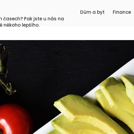
Dům a byt
Finance
ch časech? Pak jste u nás na
ě někoho lepšího.